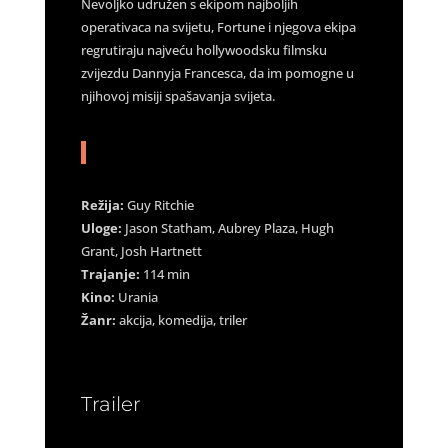
Nevoljko udružen s ekipom najboljih
operativaca na svijetu, Fortune i njegova ekipa
regrutiraju najveću hollywoodsku filmsku
zvijezdu Dannyja Francesca, da im pomogne u
njihovoj misiji spašavanja svijeta.
Režija:
Guy Ritchie
Uloge:
Jason Statham, Aubrey Plaza, Hugh
Grant, Josh Hartnett
Trajanje:
114 min
Kino:
Urania
Žanr:
akcija, komedija, triler
Trailer