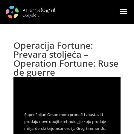
Operacija Fortune:
Prevara stoljeća –
Operation Fortune: Ruse
de guerre
by
Goran Leskovac
|
Jan 4, 2023
|
Arhiva
|
0
comments
Super špijun Orson mora pronaći i zaustaviti
prodaju nove ubojite tehnologije koju prodaje
milijarderski krijumčar oružja Greg Simmonds.