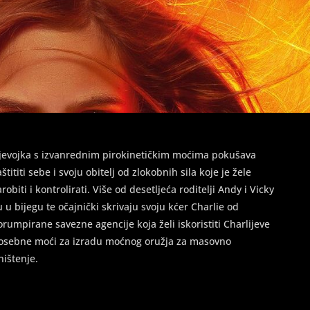
jevojka s izvanrednim pirokinetičkim moćima pokušava
aštititi sebe i svoju obitelj od zlokobnih sila koje je žele
arobiti i kontrolirati. Više od desetljeća roditelji Andy i Vicky
u u bijegu te očajnički skrivaju svoju kćer Charlie od
orumpirane savezne agencije koja želi iskoristiti Charlijeve
osebne moći za izradu moćnog oružja za masovno
ništenje.