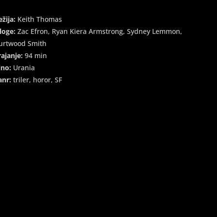
ežija:
Keith Thomas
loge:
Zac Efron, Ryan Kiera Armstrong, Sydney Lemmon,
urtwood Smith
rajanje:
94 min
ino:
Urania
anr:
triler, horor, SF