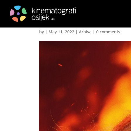
Potpaljivačica – Firest
by
|
May 11, 2022
|
Arhiva
|
0 comments