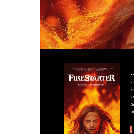
D
z
z
s
k
p
u