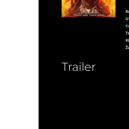
R
U
K
T
K
Ž
Trailer