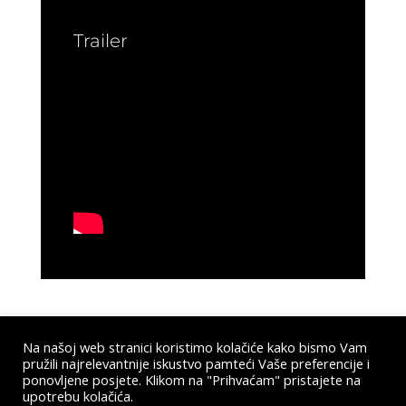
Trailer
Na našoj web stranici koristimo kolačiće kako bismo Vam
pružili najrelevantnije iskustvo pamteći Vaše preferencije i
Submit a Comment
ponovljene posjete. Klikom na "Prihvaćam" pristajete na
upotrebu kolačića.
You must be
logged in
to post a comment.