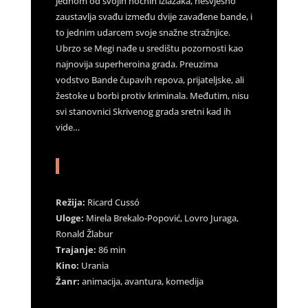
jednom od svojih noćnih izlazaka, nesvjesno
zaustavlja svađu između dvije zavađene bande, i
to jednim udarcem svoje snažne stražnjice.
Ubrzo se Megi nađe u središtu pozornosti kao
najnovija superheroina grada. Preuzima
vodstvo Bande čupavih repova, prijateljske, ali
žestoke u borbi protiv kriminala. Međutim, nisu
svi stanovnici Skrivenog grada sretni kad ih
vide…
Režija:
Ricard Cussó
Uloge:
Mirela Brekalo-Popović, Lovro Juraga,
Ronald Žlabur
Trajanje:
86 min
Kino:
Urania
Žanr:
animacija, avantura, komedija