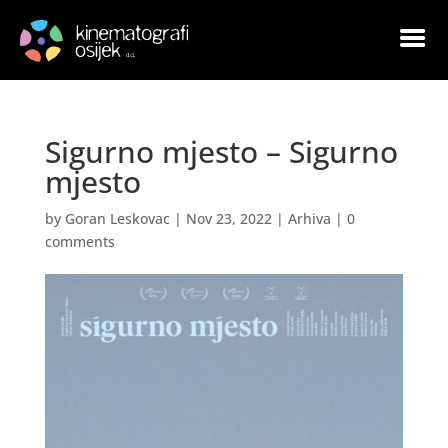
Sigurno mjesto – Sigurno
mjesto
by
Goran Leskovac
|
Nov 23, 2022
|
Arhiva
|
0
comments