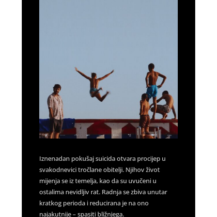
Iznenadan pokušaj suicida otvara procijep u
svakodnevici tročlane obitelji. Njihov život
mijenja se iz temelja, kao da su uvučeni u
ostalima nevidljiv rat. Radnja se zbiva unutar
kratkog perioda i reducirana je na ono
najakutnije – spasiti bližnjega.