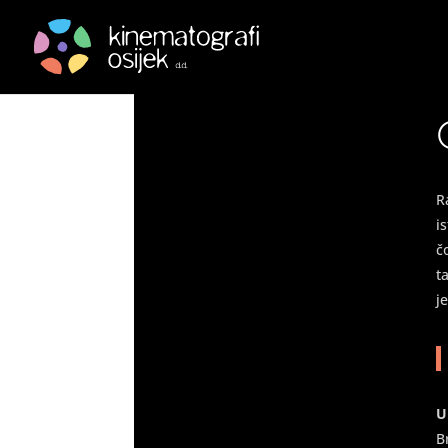
Sjena špijuna – The C
by
|
Mar 31, 2021
|
Arhiva
|
0 comments
R
i
č
t
j
U
B