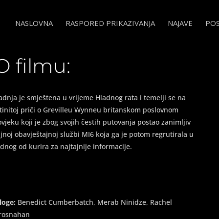
NASLOVNA
RASPORED PRIKAZIVANJA
NAJAVE
PO
ourier
O filmu:
adnja je smještena u vrijeme Hladnog rata i temelji se na
stinitoj priči o Grevilleu Wynneu britanskom poslovnom
ovjeku koji je zbog svojih čestih putovanja postao zanimljiv
ajnoj obavještajnoj službi MI6 koja ga je potom regrutirala u
ednog od kurira za najtajnije informacije.
loge:
Benedict Cumberbatch, Merab Ninidze, Rachel
rosnahan