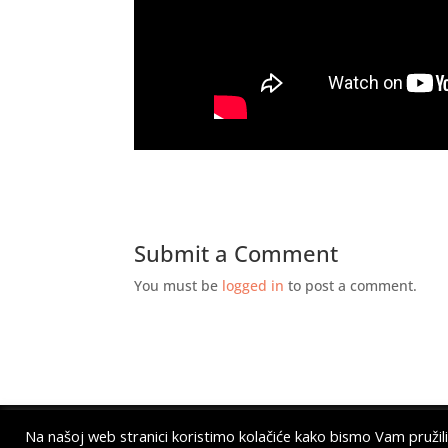
Submit a Comment
You must be
logged in
to post a comment.
Na našoj web stranici koristimo kolačiće kako bismo Vam pružili