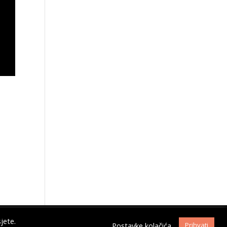
jete.
Postavke kolačića
Prihvati