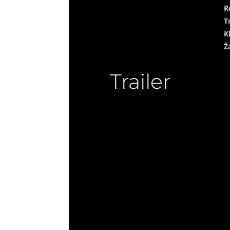
R
T
K
Ž
Trailer