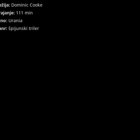
ežija:
Dominic Cooke
rajanje:
111 min
ino:
Urania
anr:
špijunski triler