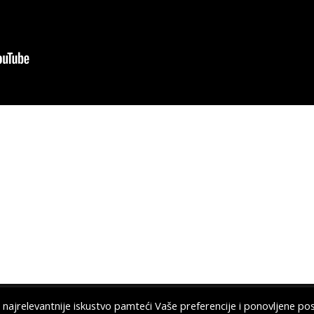
 najrelevantnije iskustvo pamteći Vaše preferencije i ponovljene pos