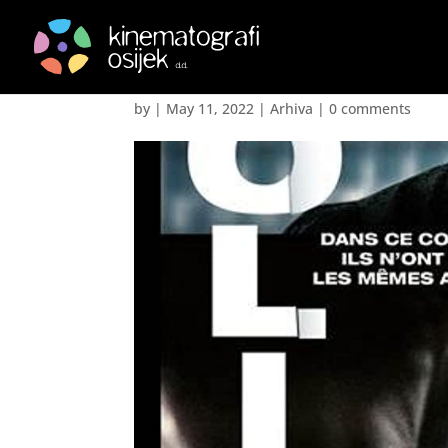
Snaga istine – Goliath
by
|
May 11, 2022
|
Arhiva
|
0 comments