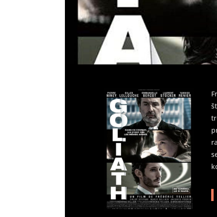
F
š
t
p
r
s
k