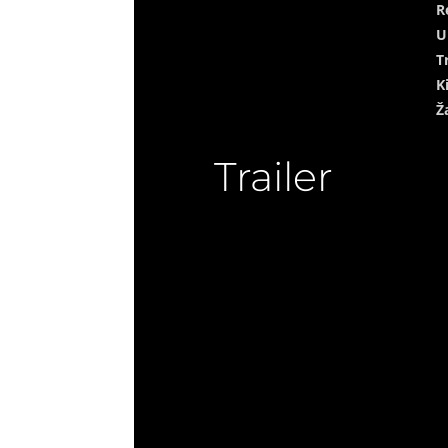
R
U
T
K
Ž
Trailer