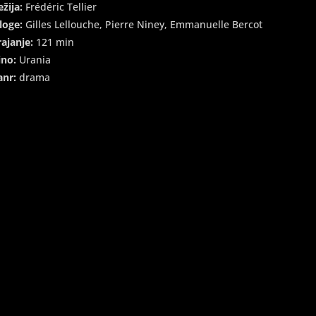
ežija:
Frédéric Tellier
loge:
Gilles Lellouche, Pierre Niney, Emmanuelle Bercot
rajanje:
121 min
ino:
Urania
anr:
drama