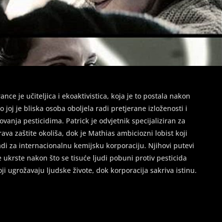
rance je učiteljica i ekoaktivistica, koja je to postala nakon
to joj je bliska osoba oboljela radi pretjerane izloženosti i
rovanja pesticidima. Patrick je odvjetnik specijaliziran za
rava zaštite okoliša, dok je Mathias ambiciozni lobist koji
adi za internacionalnu kemijsku korporaciju. Njihovi putevi
e ukrste nakon što se tisuće ljudi pobuni protiv pesticida
oji ugrožavaju ljudske živote, dok korporacija sakriva istinu.