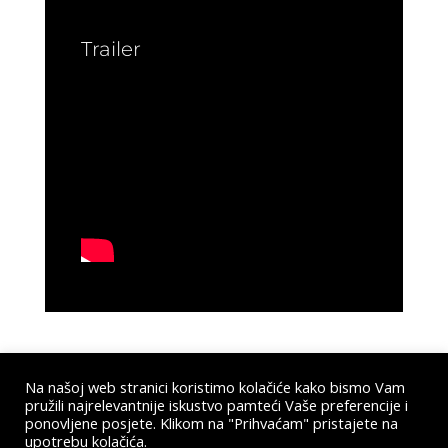
Trailer
Na našoj web stranici koristimo kolačiće kako bismo Vam
pružili najrelevantnije iskustvo pamteći Vaše preferencije i
Submit a Comment
ponovljene posjete. Klikom na "Prihvaćam" pristajete na
upotrebu kolačića.
You must be
logged in
to post a comment.