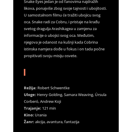
Snake Eyes jedan je od fanovima najdražih
likova, ponajviše zbog svoje tajnosti i ubojitosti.
U samostalnom filmu će tražiti ubojicu svog
oca. Snake radi za Cobru, i pristaje na krađu
svetog dragulja Arashikagea u zamjenu za
informacije o ubojici svog oca. Međutim,
njegova je odanost na kušnji kada Cobrina
istinska namjera dođe u fokus i on tada počne
propitivati svoju misiju osvete.
Režija:
Robert Schwentke
Uloge:
Henry Golding, Samara Weaving, Úrsula
Corberó, Andrew Koji
Trajanje:
121 min
Kino:
Urania
Žanr:
akcija, avantura, fantazija