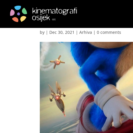
SONIC: SUPER JEŽ 2 –
by
|
Dec 30, 2021
|
Arhiva
|
0 comments