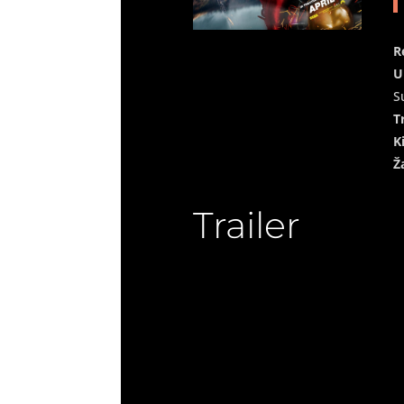
R
U
S
T
K
Ž
Trailer