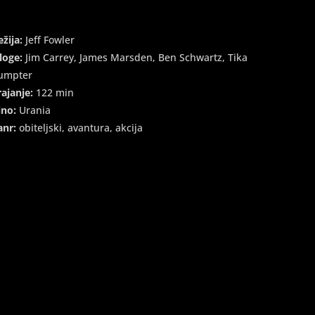
ežija:
Jeff Fowler
loge:
Jim Carrey, James Marsden, Ben Schwartz, Tika
umpter
rajanje:
122 min
ino:
Urania
anr:
obiteljski, avantura, akcija