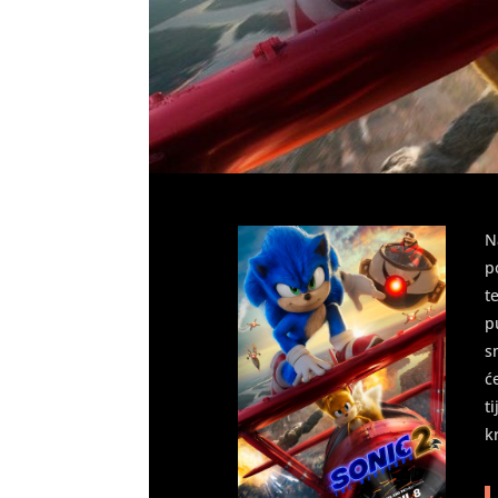
N
p
t
p
s
ć
t
k