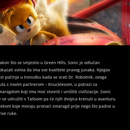
akon što se smjestio u Green Hills, Sonic je odlučan
okazati svima da ima sve kvalitete pravog junaka. Njegov
est počinje u trenutku kada se vrati Dr. Robotnik, ovoga
uta s novim partnerom – Knucklesom, u potrazi za
maragdom koji ima moć stvoriti i uništiti civilizacije. Sonic
e se udružiti s Tailsom pa će njih dvojica krenuti u avanturu
ijekom koje moraju pronaći smaragd prije nego što padne u
rive ruke.