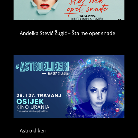
Anđelka Stević Žugić – Šta me opet snađe
Astroklikeri