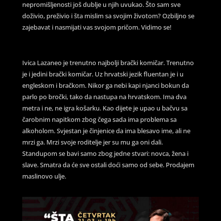
nepromišljenosti još dublje u njih uvukao. Što sam sve
doživio, preživio i šta mislim sa svojim životom? Ozbiljno se
zajebavat i nasmijati vas svojom pričom. Vidimo se!
Ivica Lazaneo je trenutno najbolji brački komičar. Trenutno
je i jedini brački komičar. Uz hrvatski jezik fluentan je i u
engleskom i bračkom. Nikor ga nebi kapi njanci bokun da
parlo po bročki, tako da nastupa na hrvatskom. Ima dva
metra i ne, ne igra košarku. Kao dijete je upao u bačvu sa
čarobnim napitkom zbog čega sada ima problema sa
alkoholom. Svjestan je činjenice da ima blesavo ime, ali ne
mrzi ga. Mrzi svoje roditelje jer su mu ga oni dali.
Standupom se bavi samo zbog jedne stvari: novca, žena i
slave. Smatra da će sve ostali doći samo od sebe. Prodajem
maslinovo ulje.