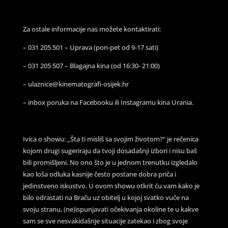
Za ostale informacije nas možete kontaktirati:
– 031 205 501 – Uprava (pon-pet od 9-17 sati)
– 031 205 507 – Blagajna kina (od 16:30- 21:00)
– ulaznice@kinematografi-osijek.hr
– inbox poruka na Facebooku ili Instagramu kina Urania.
Ivica o showu: „Šta ti misliš sa svojim životom?“ je rečenica
kojom drugi sugeriraju da tvoji dosadašnji izbori i nisu baš
bili promišljeni. No ono što je u jednom trenutku izgledalo
kao loša odluka kasnije često postane dobra priča i
jedinstveno iskustvo. U ovom showu otkrit ću vam kako je
bilo odrastati na Braču uz obitelj u kojoj svatko vuče na
svoju stranu, (ne)ispunjavati očekivanja okoline te u kakve
sam se sve nesvakidašnje situacije zatekao i zbog svoje