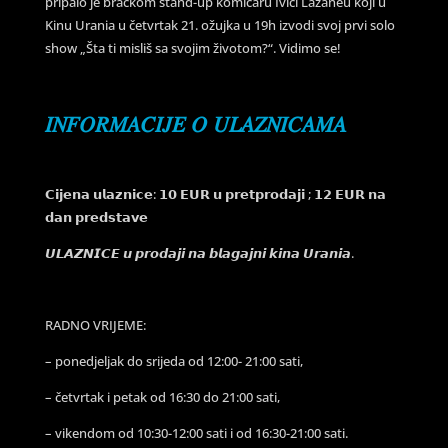
pripalo je bračkom stand-up komičaru Ivici Lazaneu koji u
Kinu Urania u četvrtak 21. ožujka u 19h izvodi svoj prvi solo
show „Šta ti misliš sa svojim životom?“. Vidimo se!
𝐼𝑁𝐹𝑂𝑅𝑀𝐴𝐶𝐼𝐽𝐸 𝑂 𝑈𝐿𝐴𝑍𝑁𝐼𝐶𝐴𝑀𝐴
𝗖𝗶𝗷𝗲𝗻𝗮 𝘂𝗹𝗮𝘇𝗻𝗶𝗰𝗲: 𝟭𝟬 𝗘𝗨𝗥 𝘂 𝗽𝗿𝗲𝘁𝗽𝗿𝗼𝗱𝗮𝗷𝗶 ; 𝟭𝟮 𝗘𝗨𝗥 𝗻𝗮
𝗱𝗮𝗻 𝗽𝗿𝗲𝗱𝘀𝘁𝗮𝘃𝗲
𝙐𝙇𝘼𝙕𝙉𝙄𝘾𝙀 𝙪 𝙥𝙧𝙤𝙙𝙖𝙟𝙞 𝙣𝙖 𝙗𝙡𝙖𝙜𝙖𝙟𝙣𝙞 𝙠𝙞𝙣𝙖 𝙐𝙧𝙖𝙣𝙞𝙖.
RADNO VRIJEME:
– ponedjeljak do srijeda od 12:00- 21:00 sati,
– četvrtak i petak od 16:30 do 21:00 sati,
– vikendom od 10:30-12:00 sati i od 16:30-21:00 sati.