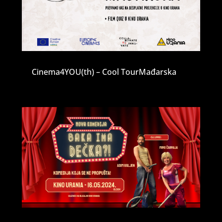
Cinema4YOU(th) – Cool TourMađarska