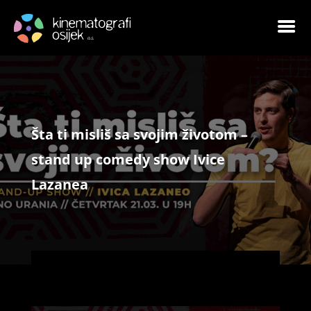
Šta ti misliš sa svojim životom –
stand up comedy show Ivice
Lazanea