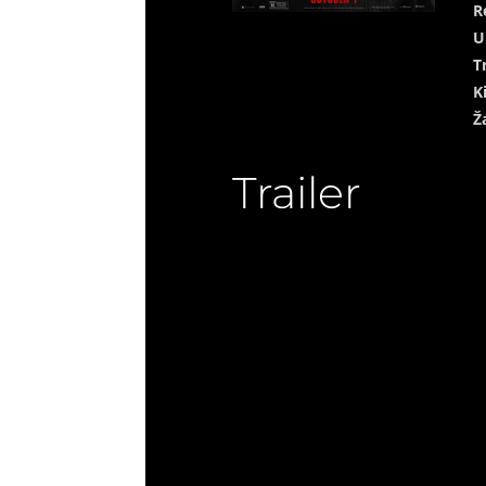
R
U
T
K
Ž
Trailer