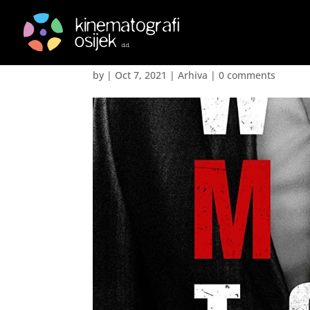
Svi sveci mafije – Th
by
|
Oct 7, 2021
|
Arhiva
|
0 comments