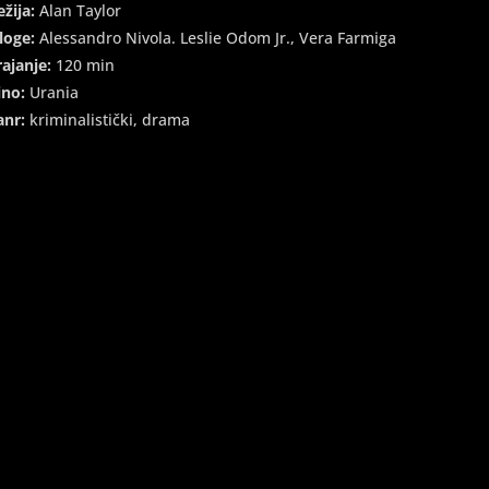
ežija:
Alan Taylor
loge:
Alessandro Nivola. Leslie Odom Jr., Vera Farmiga
rajanje:
120 min
ino:
Urania
anr:
kriminalistički, drama