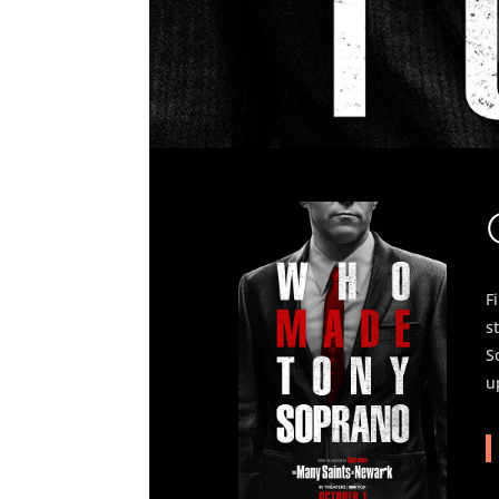
F
s
S
u