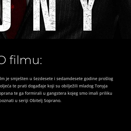
O filmu:
ilm je smješten u šezdesete i sedamdesete godine prošlog
toljeća te prati događaje koji su obilježili mladog Tonyja
oprana te ga formirali u gangstera kojeg smo imali priliku
poznati u seriji Obitelj Soprano.