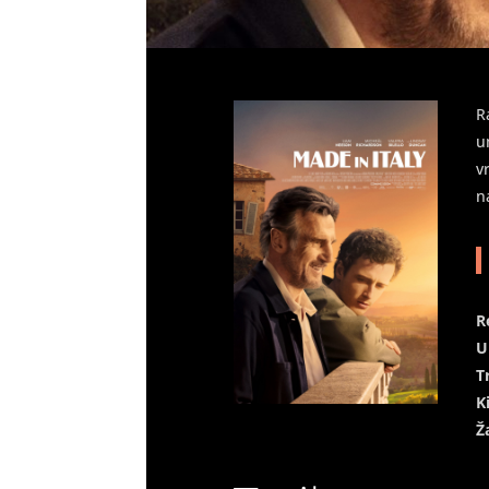
R
u
v
n
R
U
T
K
Ž