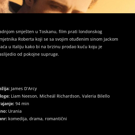
adnjom smješten u Toskanu, film prati londonskog
mjetnika Roberta koji se sa svojim otuđenim sinom Jackom
raća u Italiju kako bi na brzinu prodao kuću koju je
aslijedio od pokojne supruge.
ežija:
James D’Arcy
loge:
Liam Neeson, Micheál Richardson, Valeria Bilello
rajanje:
94 min
ino:
Urania
anr:
komedija, drama, romantični