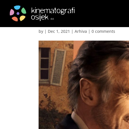
Talijanska priča – Mad
by
|
Dec 1, 2021
|
Arhiva
|
0 comments