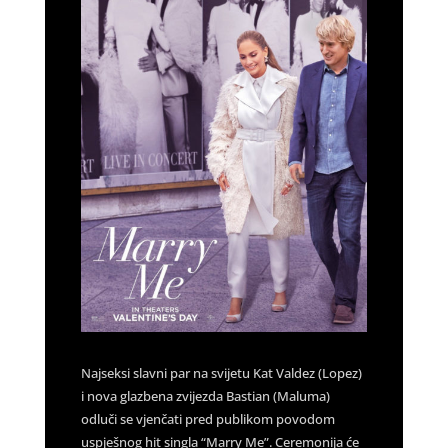
Najseksi slavni par na svijetu Kat Valdez (Lopez)
i nova glazbena zvijezda Bastian (Maluma)
odluči se vjenčati pred publikom povodom
uspješnog hit singla “Marry Me”. Ceremonija će