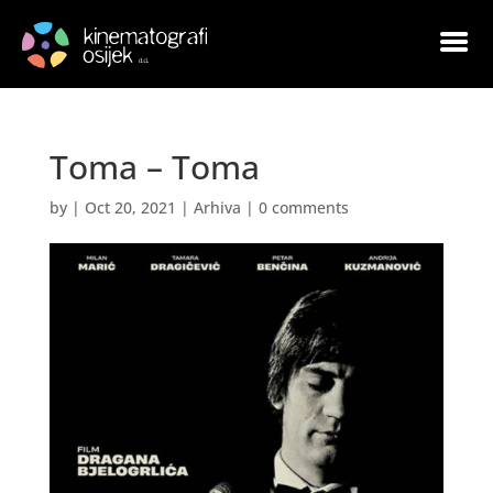
Toma – Toma
by
|
Oct 20, 2021
|
Arhiva
|
0 comments