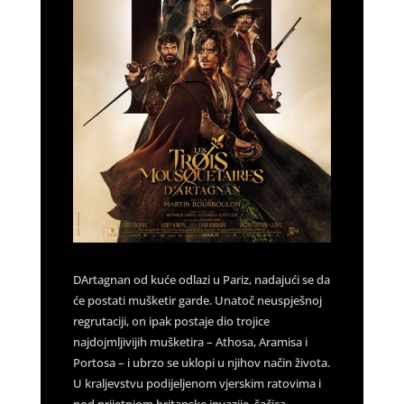
DArtagnan od kuće odlazi u Pariz, nadajući se da
će postati mušketir garde. Unatoč neuspješnoj
regrutaciji, on ipak postaje dio trojice
najdojmljivijih mušketira – Athosa, Aramisa i
Portosa – i ubrzo se uklopi u njihov način života.
U kraljevstvu podijeljenom vjerskim ratovima i
pod prijetnjom britanske invazije, šačica