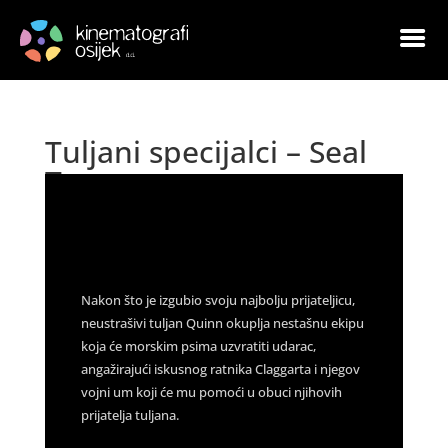
Tuljani specijalci – Seal
Team
by
|
Aug 24, 2022
|
Arhiva
|
0 comments
Nakon što je izgubio svoju najbolju prijateljicu,
neustrašivi tuljan Quinn okuplja nestašnu ekipu
koja će morskim psima uzvratiti udarac,
angažirajući iskusnog ratnika Claggarta i njegov
vojni um koji će mu pomoći u obuci njihovih
prijatelja tuljana.