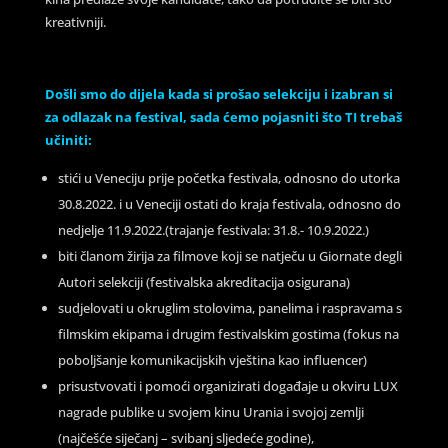
kreativniji.
Došli smo do dijela kada si prošao selekciju i izabran si
za odlazak na festival, sada ćemo pojasniti što TI trebaš
učiniti:
stići u Veneciju prije početka festivala, odnosno do utorka
30.8.2022. i u Veneciji ostati do kraja festivala, odnosno do
nedjelje 11.9.2022.(trajanje festivala: 31.8.- 10.9.2022.)
biti članom žirija za filmove koji se natječu u Giornate degli
Autori selekciji (festivalska akreditacija osigurana)
sudjelovati u okruglim stolovima, panelima i raspravama s
filmskim ekipama i drugim festivalskim gostima (fokus na
poboljšanje komunikacijskih vještina kao influencer)
prisustvovati i pomoći organizirati događaje u okviru LUX
nagrade publike u svojem kinu Urania i svojoj zemlji
(najčešće siječanj – svibanj sljedeće godine),