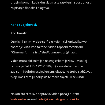
drugim komunikacijskim alatima te razvijenih sposobnosti
za pisanje članaka i blogova.
Kako sudjelovati?
Prvi korak:
Osmisli i snimi video-selfie
u kojem ćeš opisati kakvo
značenje
kino
ima za tebe. Video započni rečenicom
“Cinema for me is…”
Budi zabavan i originalan!
Video mora biti snimljen na engleskom jeziku, u visokoj
rezoluciji (Full HD: 1920×1080 px) s kvalitetnim audio
zapisom i dobrim osvjetljenjem, obavezno treba sadržavati
tvoje ime i zemlju porijekla te mora trajati 30 sekundi.
Nakon što si to sve napravio, video pošalji putem
Wetransfer
na mail:
info@kinematografi-osijek.hr