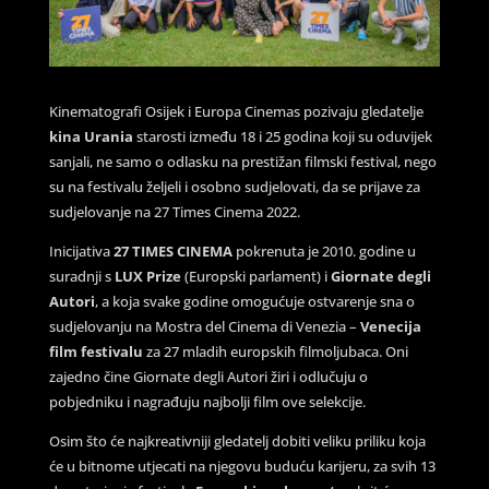
Kinematografi Osijek i Europa Cinemas pozivaju gledatelje
kina Urania
starosti između 18 i 25 godina koji su oduvijek
sanjali, ne samo o odlasku na prestižan filmski festival, nego
su na festivalu željeli i osobno sudjelovati, da se prijave za
sudjelovanje na 27 Times Cinema 2022.
Inicijativa
27 TIMES CINEMA
pokrenuta je 2010. godine u
suradnji s
LUX Prize
(Europski parlament) i
Giornate degli
Autori
, a koja svake godine omogućuje ostvarenje sna o
sudjelovanju na Mostra del Cinema di Venezia –
Venecija
film festivalu
za 27 mladih europskih filmoljubaca. Oni
zajedno čine Giornate degli Autori žiri i odlučuju o
pobjedniku i nagrađuju najbolji film ove selekcije.
Osim što će najkreativniji gledatelj dobiti veliku priliku koja
će u bitnome utjecati na njegovu buduću karijeru, za svih 13