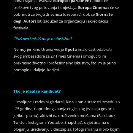
dana trajanja festivala
Europski parlament
pokrit će
troškove tvog putovanja i smještaja,
Europa Cinemas
će se
pobrinuti za tvoju dnevnicu (džeparac), dok će
Giornate
degli Autori
biti zadužen za organizaciju i akreditaciju
festivala.
Čitaš ovo i misliš da je nedostižno?
Nemoj, jer Kino Urania već je
3 puta
imalo čast odabrati
svog ambasadora za 27 Times Cinema i omogućiti im
prekrasno životno i profesionalno iskustvo, što im je puno
pomoglo u daljnjoj karijeri.
Tko je idealan kandidat?
Filmoljupci i redovni gledatelji kina Urania starosti između 18
i 25 godina, naprednog znanja engleskog jezika (u govoru,
jeziku i pismu), aktivni na društvenim mrežama (Facebook,
Twitter, Instagram, Youtube, Snapchat), s vještinama u
bloganju, uređivanju videozapisa, fotografiranju ili bilo kojim