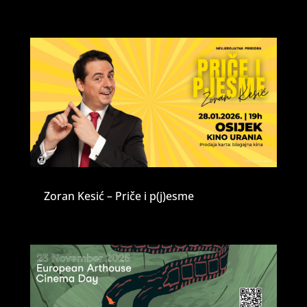
Zoran Kesić – Priče i p(j)esme