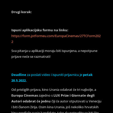
Drugi korak:
Ispuni aplikacijsku formu na linku:
https://form.jotformeu.com/EuropaCinemas/27TCForm202
2
Sva pitanja u aplikaciji moraju biti ispunjena, a nepotpune
prijave neće se razmatrati!
Deadline
za poslati video i ispuniti prijavnicu je
petak
20.5.2022.
Od pristiglih prijava, kino Urania odabrat će tri najbolje, a
Europa Cinemas
zajedno s
LUX Prize i Giornate degli
Autori
odabrat će jednu
čiji će autor otputovati u Veneciju
i biti članom žirija. Osim kina Urania, još nekoliko hrvatskih
kina predlaže svoje kandidate, tako da potrudite se biti što